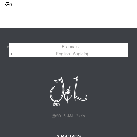
0
Français
English
(
Anglais
)
@2015 J&L Paris
À PROPOS