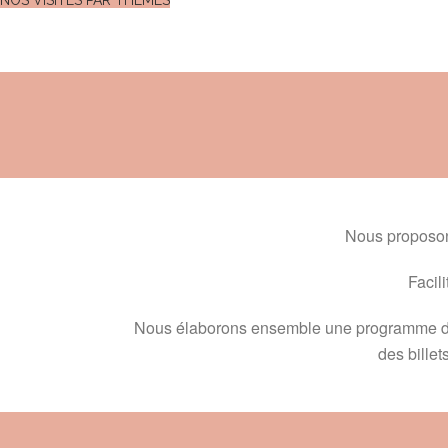
NOS VISITES PAR THÈMES
Nous proposo
Facil
Nous élaborons ensemble une programme de 
des billet