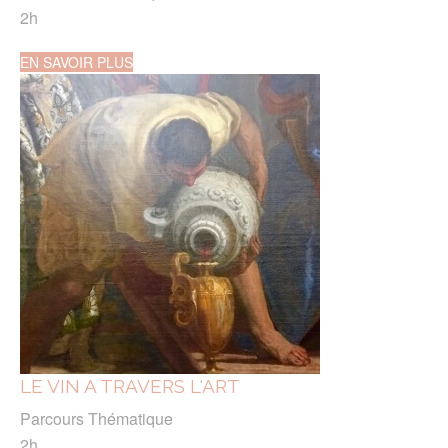
2h
EN SAVOIR PLUS
LE VIN A TRAVERS L'ART
Parcours Thématique
2h