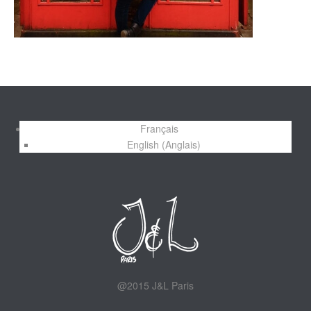
Français
English
(
Anglais
)
@2015 J&L Paris