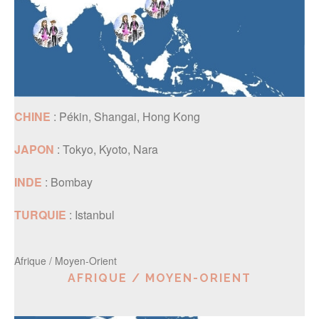
CHINE
: Pékin, Shangai, Hong Kong
JAPON
: Tokyo, Kyoto, Nara
INDE
: Bombay
TURQUIE
: Istanbul
Afrique / Moyen-Orient
AFRIQUE / MOYEN-ORIENT