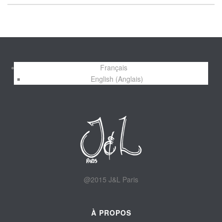
Français
English
(
Anglais
)
@2015 J&L Paris
À PROPOS