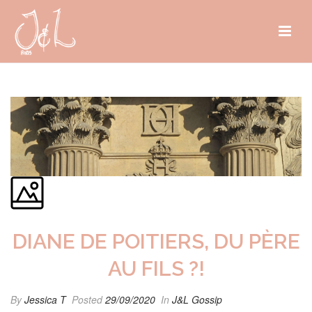
DIANE DE POITIERS, DU PÈRE
AU FILS ?!
By
Jessica T
Posted
29/09/2020
In
J&L Gossip