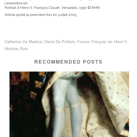
Lewandowski
Portrait d’Henri II: François Clouet, Versailles, 1550 © RMN
Article posté la première fois en juillet 2015
Catherine De Medicis
Diane De Poitiers
France
François Ier
Henri II
,
,
,
,
,
Histoire
Rois
,
RECOMMENDED POSTS