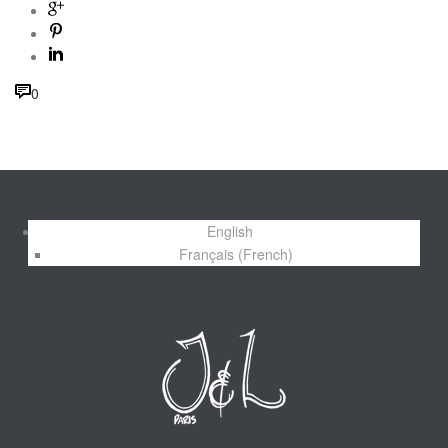
0
English
Français
(
French
)