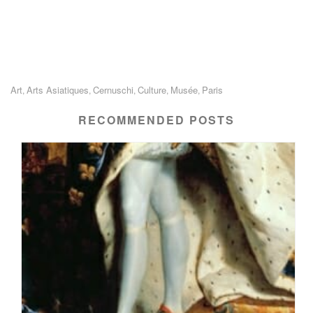
Art
Arts Asiatiques
Cernuschi
Culture
Musée
Paris
,
,
,
,
,
RECOMMENDED POSTS