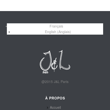
Français
English
(
Anglais
)
@2015 J&L Paris
À PROPOS
Accueil