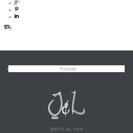
0
Français
@2015 J&L Paris