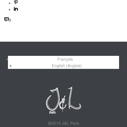
0
Français
English
(
Anglais
)
@2015 J&L Paris