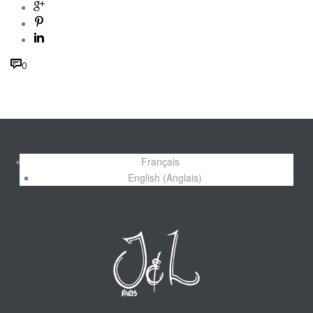
0
Français
English
(
Anglais
)