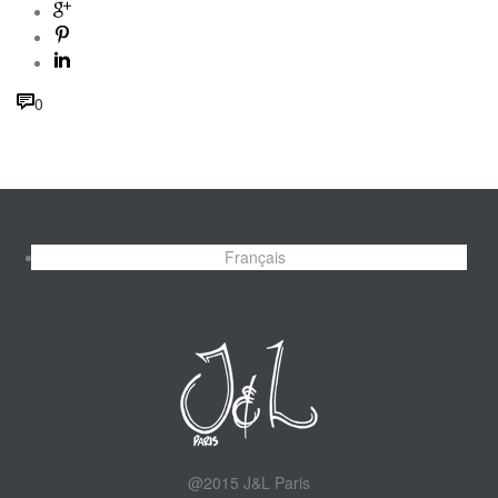
0
Français
@2015 J&L Paris