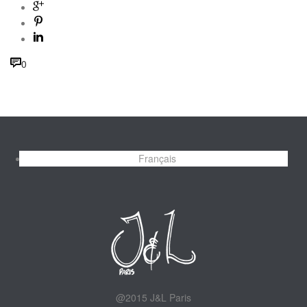
0
Français
@2015 J&L Paris