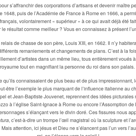
our s’affranchir des corporations d’artisans et devenir maître pe
r de 1648, puis de l’Académie de France à Rome en 1666, a permi
ançais, volontairement « supérieur » à ce qui avait déjà été fait.
 le résultat comme meilleur ? Vous en connaissez à présent l’un
ais de chasse de son père, Louis XIII, en 1662. Il n’y habitera 
ifférents remaniements et changements de plans. C’est à la foi
millement d’artistes dans un même lieu, tous entièrement voués à
royaume tout en magnifiant la personne du roi dans son palais.
 ce qu’ils connaissaient de plus beau et de plus impressionnant, l
eut-être l’exemple le plus marquant de l’influence italienne au châ
el et Jean-Baptiste Jouvenet, reprennent des idées picturales
zzo à l’église Saint-Ignace à Rome ou encore l’Assomption de l
personnages s’élançant vers le divin doré. Ces fissures nous a
tura
, c’est-à-dire un trompe l’œil magistral où la sculpture et l’a
 Mais attention, ici jésus et Dieu ne s’élancent pas l’un vers l’au
roi, on l’élance vers le soleil !