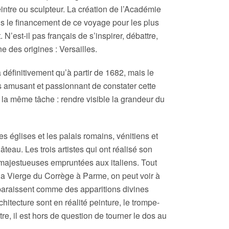
intre ou sculpteur. La création de l’Académie
s le financement de ce voyage pour les plus
 N’est-il pas français de s’inspirer, débattre,
e des origines : Versailles.
définitivement qu’à partir de 1682, mais le
s amusant et passionnant de constater cette
 la même tâche : rendre visible la grandeur du
es églises et les palais romains, vénitiens et
teau. Les trois artistes qui ont réalisé son
 majestueuses empruntées aux italiens. Tout
a Vierge du Corrège à Parme, on peut voir à
pparaissent comme des apparitions divines
rchitecture sont en réalité peinture, le trompe-
tre, il est hors de question de tourner le dos au