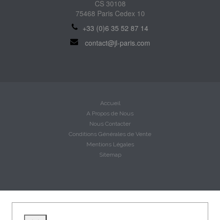
CS 30108
75468 Paris Cedex 10
+33 (0)6 35 52 87 14
contact@jl-paris.com
Accueil
A Propos de Nous
Nous Contacter
Conditions Générales de Vente
Mentions Légales
Sitemap